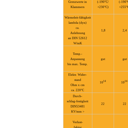
leit-
Grenzwerte in
(-190°C/
(-190°
r
Klammern
+230°C)
+255°
Wärmeleit-fähigkeit
lastisch
lambda (dyn)
ca.
1,8
2,4
rt
Anlehnung
an DIN 52612
otivebereich
W/mK
-
Temp.-
t
Anpassung
gut
gut
bis max. Temp.
Elektr. Wider-
stand
14
14
10
10
Ohm x cm
ca. 220°C
Durch-
schlag-festigkeit
22
22
DIN53481
KV/mm >
leit-
Verlust-
r
faktor