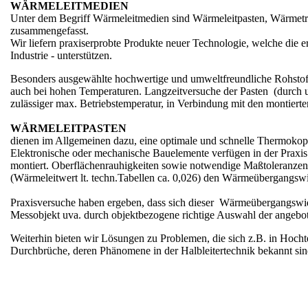
WÄRMELEITMEDIEN
Unter dem Begriff Wärmeleitmedien sind Wärmeleitpasten, Wärmeträge
dere
zusammengefasst.
schaften
Wir liefern praxiserprobte Produkte neuer Technologie, welche die
sal-
Industrie - unterstützen.
leitpaste
Besonders ausgewählte hochwertige und umweltfreundliche Rohstoffe 
auch bei hohen Temperaturen. Langzeitversuche der Pasten (durch 
zulässiger max. Betriebstemperatur, in Verbindung mit den montierte
te
raturanforderungen
WÄRMELEITPASTEN
sal-
dienen im Allgemeinen dazu, eine optimale und schnelle Thermokop
leitpaste
Elektronische oder mechanische Bauelemente verfügen in der Praxis
montiert. Oberflächenrauhigkeiten sowie notwendige Maßtoleranze
(Wärmeleitwert lt. techn.Tabellen ca. 0,026) den Wärmeübergangswi
te
Praxisversuche haben ergeben, dass sich dieser Wärmeübergangswid
raturanforderungen
Messobjekt uva. durch objektbezogene richtige Auswahl der angebo
leitpaste
Weiterhin bieten wir Lösungen zu Problemen, die sich z.B. in Hocht
Durchbrüche, deren Phänomene in der Halbleitertechnik bekannt sin
te
ratur-,
leit-
täts-