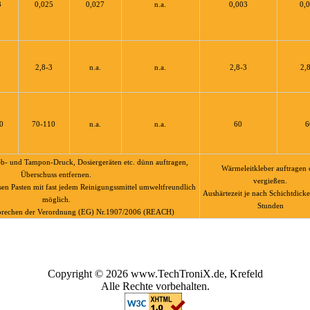
3
0,025
0,027
n.a.
0,003
0,
3
2,8-3
n.a.
n.a.
2,8-3
2,
0
70-110
n.a.
n.a.
60
6
ieb- und Tampon-Druck, Dosiergeräten etc. dünn auftragen,
Wärmeleitkleber auftragen 
Überschuss entfernen.
vergießen.
esen Pasten mit fast jedem Reinigungssmittel umweltfreundlich
Aushärtezeit je nach Schichtdicke
möglich.
Stunden
sprechen der Verordnung (EG) Nr.1907/2006 (REACH)
Copyright © 2026 www.TechTroniX.de, Krefeld
Alle Rechte vorbehalten.