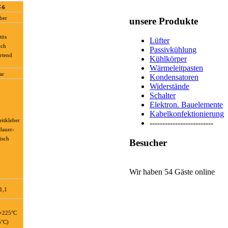
-6
ber
unsere Produkte
tös
Lüfter
ich
Passivkühlung
rtend
Kühlkörper
Wärmeleitpasten
ar
Kondensatoren
Widerstände
Schalter
Elektron. Bauelemente
Kabelkonfektionierung
itkleber
-------------------------
 dauer-
tisch
Besucher
Wir haben 54 Gäste online
 1,1
 +225°C
5°C)