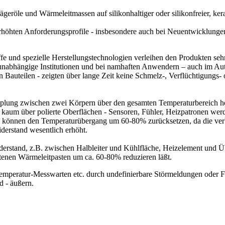
röle und Wärmeleitmassen auf silikonhaltiger oder silikonfreier, ker
 erhöhten Anforderungsprofile - insbesondere auch bei Neuentwicklung
und spezielle Herstellungstechnologien verleihen den Produkten sehr 
unabhängige Institutionen und bei namhaften Anwendern – auch im Aut
n Bauteilen - zeigten über lange Zeit keine Schmelz-, Verflüchtigungs
plung zwischen zwei Körpern über den gesamten Temperaturbereich he
 kaum über polierte Oberflächen - Sensoren, Fühler, Heizpatronen wer
n können den Temperaturübergang um 60-80% zurücksetzen, da die ve
derstand wesentlich erhöht.
erstand, z.B. zwischen Halbleiter und Kühlfläche, Heizelement und Ü
tenen Wärmeleitpasten um ca. 60-80% reduzieren läßt.
emperatur-Messwarten etc. durch undefinierbare Störmeldungen oder Fe
d - äußern.