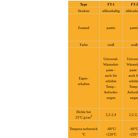
derungen.
Type
FT-1
FT-3
leitpaste
Struktur
silikonhaltig
silikonha
te
ratur-,
Zustand
pastös
pastö
leit-
täts-
Farbe
weiß
weiß
derungen.
nfrei
Universal-
Univers
rt
Wärmeleit-
Wärmele
omotivebereich
paste -
paste 
leitmassen
auch für
auch f
Eigen-
erhöhte
erhöh
schaften
te
Temp.-
Temp.
ratur-
Anforder-
Anford
derungen
ungen
unge
nfrei
N
Dichte bei
ST
2,2-2,4
2,2-2
3
25°C g/cm
TS
R
T
Tempera-turbereich
-60°C/
-60°C
°C
+220°C
+235°