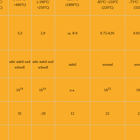
C/
(-190°C/
-85°C/ +210°C
-75°C/
+400°C)
(1800°C)
C)
+250°C)
(220°C)
(32
3,3
2,9
ca. 8-9
0.75-0,91
0.81
sehr stabil und
sehr stabil und
stabil
normal
nor
schnell
schnell
14
14
13
10
10
n.a.
10
10
35
-20
12
22
2