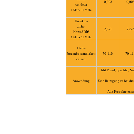
0,003
0,00
tan delta
lastisch
1KHz- 10MHz
Dielektri-
zitäts-
2,8-3
2,8-
ante
Konst
1KHz- 10MHz
Licht-
bogenbe-ständigkeit
70-110
70-11
ca. sec.
Mit Pinsel, Spachtel, S
e
Anwendung
Eine Reinigung ist bei di
Alle Produkte ent