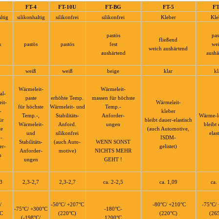
FT-4
FT-10U
FT-BG
FT-5
FT
ltig
silikonhaltig
silikonfrei
silikonfrei
Kleber
Kle
pastös
pas
fließend
s
pastös
pastös
fest
we
weich aushärtend
aushärtend
aushä
weiß
weiß
beige
klar
kl
Wärmeleit-
Wärmeleit-
al-
paste
erhöhte Temp.
massen für höchste
it-
Wärmeleit-
für höchste
Wärmeleit- und
Temp.-
-
kleber
Temp.-,
Stabilitäts-
Anforder-
Wärme-le
ür
bleibt dauer-elastisch
Wärmeleit-
Anford.
ungen
bleibt
te
(auch Automotive,
und
silikonfrei
elas
-
ISDM-
Stabilitäts-
(auch Auto-
WENN SONST
er-
gelistet)
Anforder-
motive)
NICHTS MEHR
n
ungen
GEHT !
,3
2,3-2,7
2,3-2,7
ca. 2-2,5
ca. 1,09
ca.
/
-50°C/ +207°C
-80°C/ +210°C
-75°C/
-75°C/ +300°C
-180°C-
C
(220°C)
(220°C)
(26
(-198°C/
1200°C