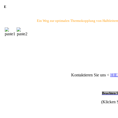
nhaltig
nfrei
E
THERM.5-
Ein Weg zur optimalen Thermokopplung von Halbleitern, 
THERM.6-
nd
/festaushärtend
nd/weichaushärtend
/weichaushärtetend
Kontaktieren Sie uns <
HIE
Beachten S
(Klicken S