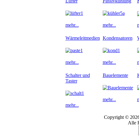
Lüfter
Passivkühlung
mehr...
mehr...
m
Wärmeleitmedien
Kondensatoren
mehr...
mehr...
m
Schalter und
Bauelemente
Taster
mehr...
m
mehr...
Copyright © 202
Alle 